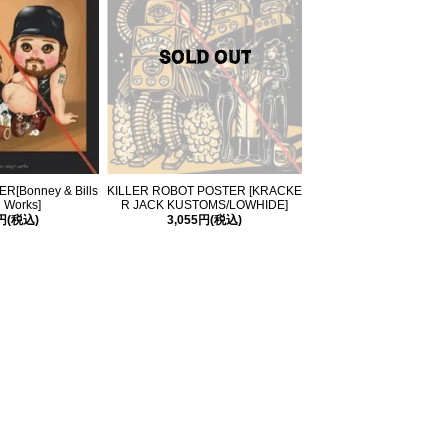
[Bonney & Bills
KILLER ROBOT POSTER [KRACKE
 Works]
R JACK KUSTOMS/LOWHIDE]
5円(税込)
3,055円(税込)