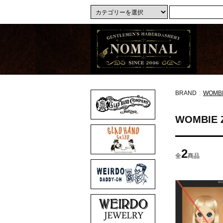
BRAND
:
WOMBI
WOMBIE 
2
全
商品