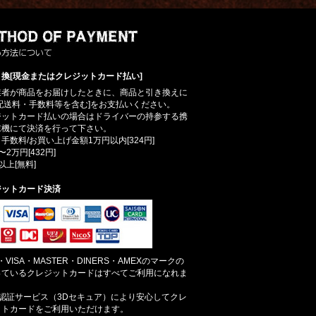
換[現金またはクレジットカード払い]
業者が商品をお届けしたときに、商品と引き換えに
配送料・手数料等を含む]をお支払いください。
ジットカード払いの場合はドライバーの持参する携
末機にて決済を行って下さい。
手数料/お買い上げ金額1万円以内[324円]
〜2万円[432円]
以上[無料]
ジットカード決済
B・VISA・MASTER・DINERS・AMEXのマークの
っているクレジットカードはすべてご利用になれま
。
人認証サービス（3Dセキュア）により安心してクレ
ットカードをご利用いただけます。