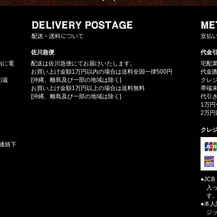
佐川急便
代金引
内に電
配送は佐川急便にてお届けいたします。
宅配
お買い上げ金額1万円以内の場合は送料全国一律500円
代金[
の返
[沖縄、離島及び一部の地域は除く]
クレ
お買い上げ金額1万円以上の場合は送料無料
帯端
[沖縄、離島及び一部の地域は除く]
代引き
1万円
2万円
クレ
連絡下
●JC
入
す
●本
ジ