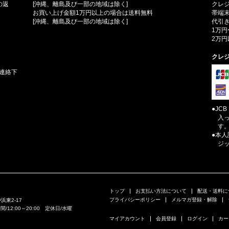
の返
[沖縄、離島及び一部の地域は除く]
クレ
お買い上げ金額1万円以上の場合は送料無料
帯端
[沖縄、離島及び一部の地域は除く]
代引き
1万円
2万円
クレ
連絡下
●JC
入
す
●本
ジ
トップ
お支払い方法について
配送・送料に
プライバシーポリシー
メルマガ登録・解除
浜東2-17
業時間/12:00～20:00 定休日/水曜
マイアカウント
会員登録
ログイン
カー