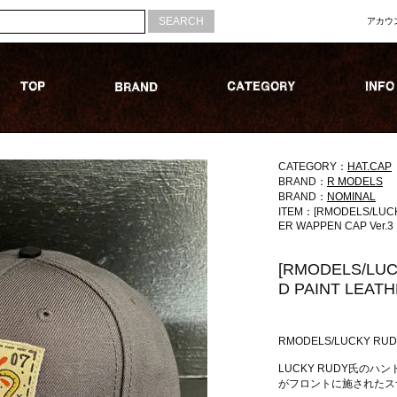
アカウ
CATEGORY：
HAT.CAP
BRAND：
R MODELS
BRAND：
NOMINAL
ITEM：[RMODELS/LUCK
ER WAPPEN CAP Ver.3
[RMODELS/LU
D PAINT LEATH
RMODELS/LUCKY R
LUCKY RUDY氏の
がフロントに施されたス