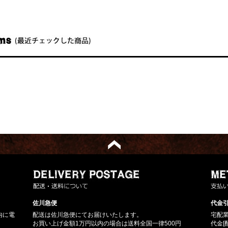
佐川急便
代金引
内に電
配送は佐川急便にてお届けいたします。
宅配
お買い上げ金額1万円以内の場合は送料全国一律500円
代金[