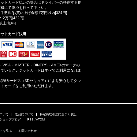
ジットカード払いの場合はドライバーの持参する携
末機にて決済を行って下さい。
手数料/お買い上げ金額1万円以内[324円]
〜2万円[432円]
以上[無料]
ジットカード決済
B・VISA・MASTER・DINERS・AMEXのマークの
っているクレジットカードはすべてご利用になれま
。
人認証サービス（3Dセキュア）により安心してクレ
ットカードをご利用いただけます。
ついて
返品について
特定商取引法に基づく表記
ショップブログ
RSS
/
ATOM
トを見る
お問い合わせ