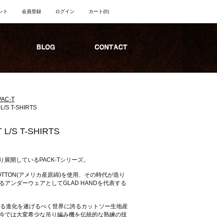
ント
会員登録
ログイン
カート
(0)
PAC-T
/S T-SHIRTS
L/S T-SHIRTS
より展開しているPACK-Tシリーズ。
COTTON(アメリカ産原綿)を使用、その時代が造り
アンダーウェアとしてGLAD HANDを代表する
なる進化を遂げるべく世界に誇るカットソー生地産
今では大変希少な吊り編み機を伝統的な熟練の技