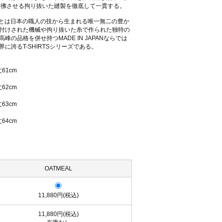
を彷彿させる拘り抜いた縫製を徹底して一貫する。
リーズとは日本の職人の技から生まれる唯一無二の豊か
付けされた機械や拘り抜いた糸で作られた独特の
の品格を併せ持つMADE IN JAPANならでは
に誇るT-SHIRTSシリーズである。
丈61cm
丈62cm
丈63cm
丈64cm
OATMEAL
11,880円(税込)
11,880円(税込)