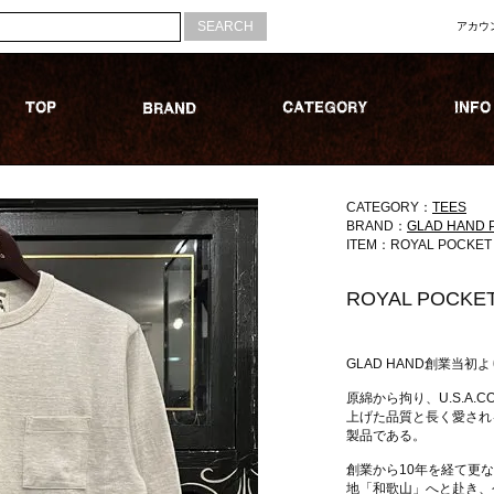
アカウ
CATEGORY：
TEES
BRAND：
GLAD HAND 
ITEM：ROYAL POCKET L
ROYAL POCKET 
GLAD HAND創業当初
原綿から拘り、U.S.A.
上げた品質と長く愛される
製品である。
創業から10年を経て更
地「和歌山」へと赴き、