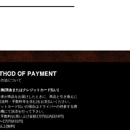
換[現金またはクレジットカード払い]
業者が商品をお届けしたときに、商品と引き換えに
配送料・手数料等を含む]をお支払いください。
ジットカード払いの場合はドライバーの持参する携
末機にて決済を行って下さい。
手数料/お買い上げ金額1万円以内[324円]
〜2万円[432円]
以上[無料]