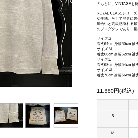
のもとに、VINTAGE
ROYAL CLASSシ
な生地、そして歴史に裏
風合いと高級感溢れる最高峰
のプロダクツであり、世界
サイズ:S
着丈64cm 身幅50cm 袖
サイズ:M
着丈66cm 身幅52cm 袖
サイズ:L
着丈68cm 身幅54cm 袖
サイズ:XL
着丈70cm 身幅56cm 袖
11,880円(税込)
S
M