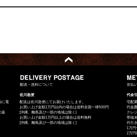
佐川急便
代金引
内に電
配送は佐川急便にてお届けいたします。
宅配
お買い上げ金額1万円以内の場合は送料全国一律500円
代金[
の返
[沖縄、離島及び一部の地域は除く]
クレ
お買い上げ金額1万円以上の場合は送料無料
帯端
[沖縄、離島及び一部の地域は除く]
代引き
1万円
2万円