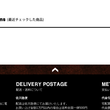
佐川急便
代金引
内に電
配送は佐川急便にてお届けいたします。
宅配
お買い上げ金額1万円以内の場合は送料全国一律500円
代金[