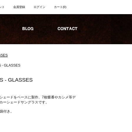
ント
会員登録
ログイン
カート
(0)
SSES
 - GLASSES
S - GLASSES
シェードをベースに製作、7枚蝶番やカシメ等デ
カーシェードサングラスです。
鏡袋付き。