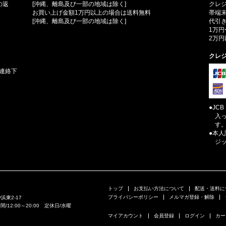
の返
[沖縄、離島及び一部の地域は除く]
クレ
お買い上げ金額1万円以上の場合は送料無料
帯端
[沖縄、離島及び一部の地域は除く]
代引き
1万円
2万円
クレ
連絡下
●JC
入
す
●本
ジ
トップ
お支払い方法について
配送・送料に
プライバシーポリシー
メルマガ登録・解除
浜東2-17
業時間/12:00～20:00 定休日/水曜
マイアカウント
会員登録
ログイン
カー