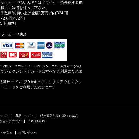
ジットカード払いの場合はドライバーの持参する携
末機にて決済を行って下さい。
手数料/お買い上げ金額1万円以内[324円]
〜2万円[432円]
以上[無料]
ジットカード決済
B・VISA・MASTER・DINERS・AMEXのマークの
っているクレジットカードはすべてご利用になれま
。
人認証サービス（3Dセキュア）により安心してクレ
ットカードをご利用いただけます。
ついて
返品について
特定商取引法に基づく表記
ショップブログ
RSS
/
ATOM
トを見る
お問い合わせ