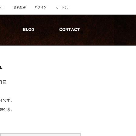
ント
会員登録
ログイン
カート
(0)
IE
TIE
イです。
着袋付き。