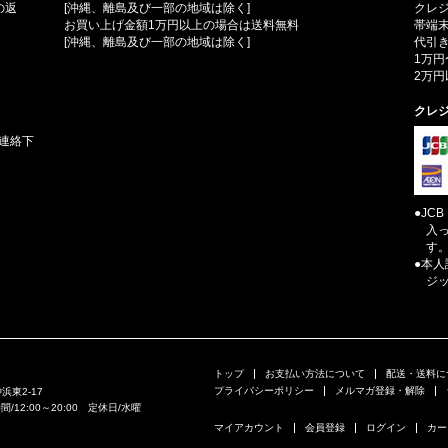
の返
[沖縄、離島及び一部の地域は除く]
クレ
お買い上げ金額1万円以上の場合は送料無料
帯端
[沖縄、離島及び一部の地域は除く]
代引き
1万円
2万円
クレ
連絡下
●JC
入
す
●本
ジ
トップ
お支払い方法について
配送・送料に
プライバシーポリシー
メルマガ登録・解除
浜東2-17
業時間/12:00～20:00 定休日/水曜
マイアカウント
会員登録
ログイン
カー