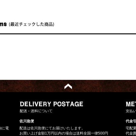
佐川急便
代金引
内に電
配送は佐川急便にてお届けいたします。
宅配
お買い上げ金額1万円以内の場合は送料全国一律500円
代金[