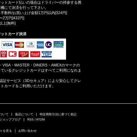
ジットカード払いの場合はドライバーの持参する携
末機にて決済を行って下さい。
手数料/お買い上げ金額1万円以内[324円]
〜2万円[432円]
以上[無料]
ジットカード決済
B・VISA・MASTER・DINERS・AMEXのマークの
っているクレジットカードはすべてご利用になれま
。
人認証サービス（3Dセキュア）により安心してクレ
ットカードをご利用いただけます。
ついて
返品について
特定商取引法に基づく表記
ショップブログ
RSS
/
ATOM
トを見る
お問い合わせ