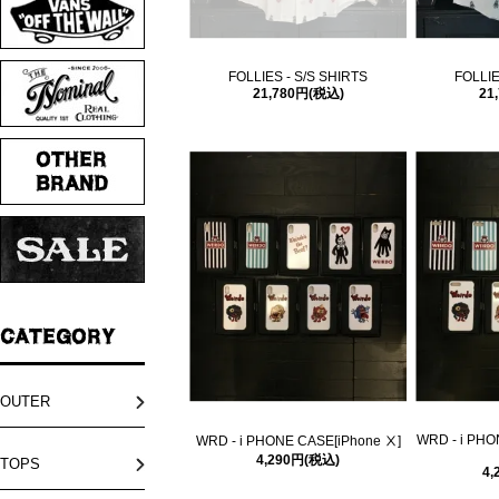
FOLLIES - S/S SHIRTS
FOLLIE
21,780円(税込)
21
OUTER
WRD - i PHO
WRD - i PHONE CASE[iPhone Ⅹ]
4,290円(税込)
TOPS
4,