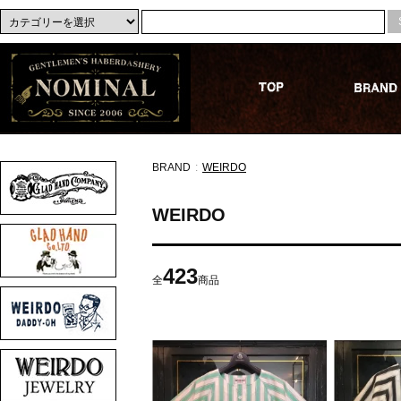
BRAND
:
WEIRDO
WEIRDO
423
全
商品