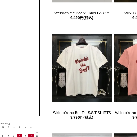
Weirdo's the Beef? - Kids PARKA
WINDY'
6,490円(税込)
6,
Weirdo`s the Beef? - S/S T-SHIRTS
Weirdo`s the
9,790円(税込)
9,
2026年8月
日
月
火
水
木
金
土
1
2
3
4
5
6
7
8