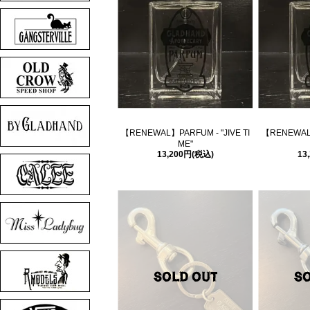
【RENEWAL】PARFUM - "JIVE TI
【RENEWAL】
ME"
13,200円(税込)
13