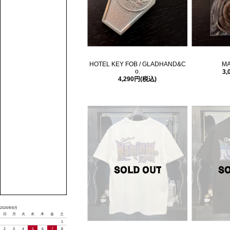
HOTEL KEY FOB / GLADHAND&C
MA
o.
3,
4,290円(税込)
2026年8月
日
月
火
水
木
金
土
1
2
3
4
5
6
7
8