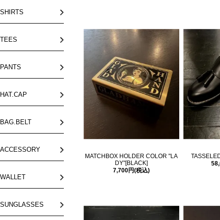
SHIRTS
TEES
PANTS
HAT.CAP
BAG.BELT
ACCESSORY
MATCHBOX HOLDER COLOR "LA
TASSELED
DY"[BLACK]
58
7,700円(税込)
WALLET
SUNGLASSES