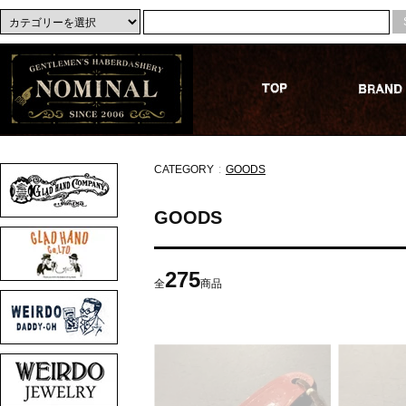
CATEGORY
:
GOODS
GOODS
275
全
商品