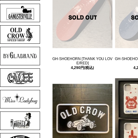
GH-SHOEHORN [THANK YOU LOV
GH-SHOEHOR
E/RED]
4,290円(税込)
4,