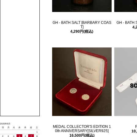
GH - BATH SALT [BARBARY COAS
GH - BATH 
T]
4,
4,290円(税込)
2026年8月
MEDAL COLLECTOR'S EDITION 1
P
日
月
火
水
木
金
土
0th ANNIVERSARY[SILVER925]
10
1
16,500円(税込)
2
3
4
5
6
7
8