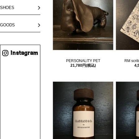
SHOES
GOODS
PERSONALITY PET
RM scrib
21,780円(税込)
4,