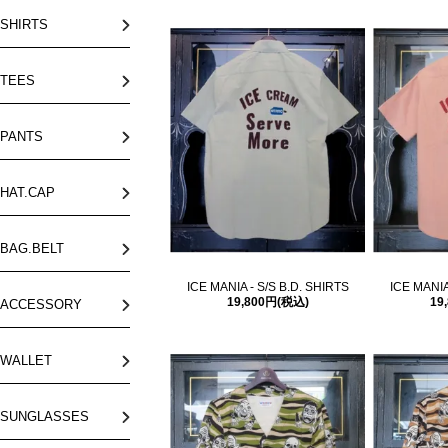
SHIRTS
TEES
PANTS
HAT.CAP
BAG.BELT
ICE MANIA - S/S B.D. SHIRTS
ICE MANIA
19,800円(税込)
19
ACCESSORY
WALLET
SUNGLASSES