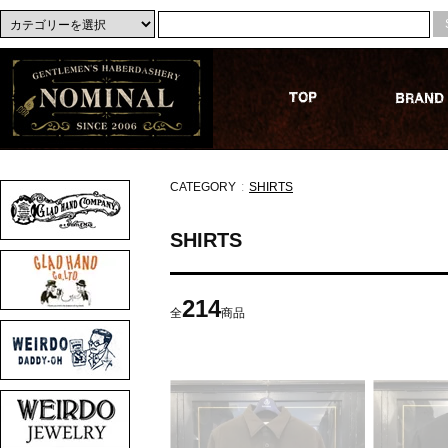
CATEGORY
:
SHIRTS
SHIRTS
214
全
商品